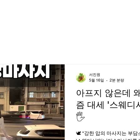
전화문의
이용후기
블로그
서울
서진원
5월 16일
2분 분량
아프지 않은데 
즘 대세 '스웨디
🖐
🕊 "강한 압의 마사지는 부담스러우신