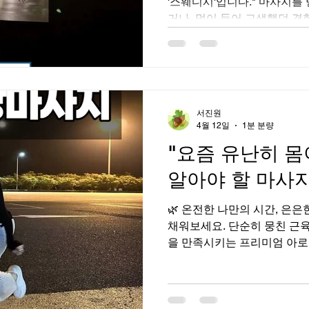
'스웨디시'입니다." 마사지를
거나, 멍이 들어 고생했던 경
사지 중 하나인 스웨디시는 
하는 가장 과학적이고 부드러
마음에 품격을 더하는 스웨디
를 소개해 드립니다. ✨ 1️⃣ 
성 테라피) 스웨디시는 근육
서진원
니다. 따뜻하게 데운 오일을 
4월 12일
1분 분량
지듯 부드럽게 밀어주는 기법
"요즘 유난히 몸
면서도 깊은 곳에 뭉친 근육
니다. 마사지 압에 취약한 분들
알아야 할 마사지
프 순환을 통한 독소 배출 및
발달한 스웨디시는 혈액과 림
🌿 온전한 나만의 시간, 은
어주는 리드미컬한 터치가 핵
채워보세요. 단순히 뭉친 근육
을 만족시키는 프리미엄 아로
계시나요? ✨ 🧠 1. 스트레스
셜 오일의 향은 뇌의 림빅 시
불안감을 낮추고 행복 호르몬
레스를 즉각적으로 완화해 줍니다