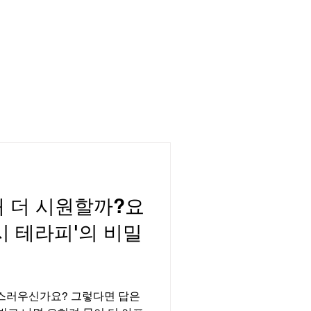
경기
인천
왜 더 시원할까?요
시 테라피'의 비밀
가요? 그렇다면 답은