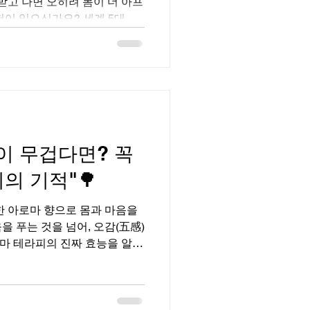
 받고 나면 오히려 몸이 더 아프
험이 있으신가요? 세계 5대 마
통증 없이 온전한 휴식을 선사
운 테라피입니다. 지친 몸과
시만의 깊이 있는 효능 4가지
통증 없는 정교한 근육 이완 (감
을 강하게 꺾거나 누르지 않습
활용해 근육 결을 따라 미끄러
으로, 신경계를 자극하지 않으
이 무겁다면? 꼭
을 부드럽고 완벽하게 이완시킵
에게 안성맞춤입니다. 2️⃣ 림
의 기적"🌳
 부종 타파 해부학을 기반으로
프의 흐름을 심장 방향으로 밀
은한 아로마 향으로 몸과 마음을
심입니다. 정체되어
을 푸는 것을 넘어, 오감(五感)
마 테라피의 진짜 효능을 알고
 릴리프 & 멘탈 케어 천연 에센
스템(감정 조절 영역)을 자극해,
인 세로토닌 분비를 도와 스트
. 🌊 2. 부종 완화 및 림프