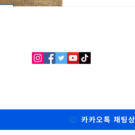
순환 부드럽고 섬세한 터치로
여, 몸속에 쌓인 독소와 노
다리와 몸을 가볍게 만들어 드립
양 공급 가볍게 겉도는 오일이
드는 프리미엄 천연 오일이 
그린마사지
공급해 탄력 있고 매끄러운 피
게 숍까지 가실 필요 없습니다
님의 침실을 5성급 호텔 스파
ⓒ 그린마사지 / 출장마사지 / 출장안마 / 출장홈타이 / 홈케어
All rights Reserved.
출장마사지
출장마사지
시 실시간 상담 연결
카카오톡 채팅상