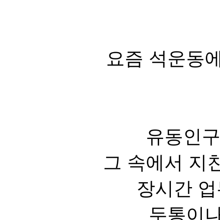
요즘 석운동에
유동인구
그 속에서 지
장시간 업
두통이나